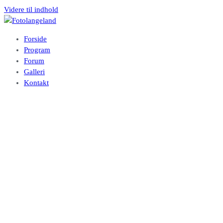
Videre til indhold
Fotolangeland
Fotoklubben på Langeland
Forside
Program
Forum
Galleri
Kontakt