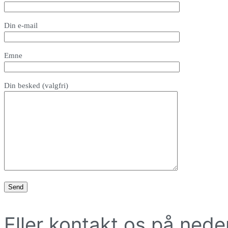
Din e-mail
Emne
Din besked (valgfri)
Eller kontakt os på ned