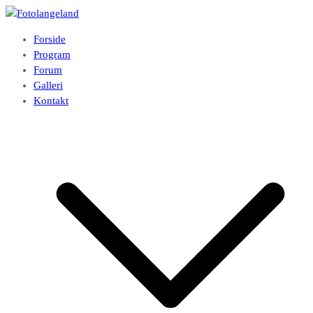
Videre
til
Fotolangeland
Fotoklubben på Langeland
Forside
indhold
Program
Forum
Galleri
Kontakt