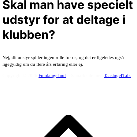
Skal man have specielt
udstyr for at deltage i
klubben?
Nej, dit udstyr spiller ingen rolle for os, og det er ligeledes også
ligegyldig om du flere års erfaring eller ej.
Copyright © 2026
Fotolangeland
. I Samarbejde med
TaasingeIT.dk
R
ti
t