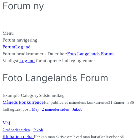
Forum ny
Menu
Forum navigering
Forum
Log ind
Forum brødkrummer - Du er her:
Foto Langelands Forum
Venligst
Log ind
for at oprette indlæg og emner
Foto Langelands Forum
Example Category
Sidste indlæg
Måneds konkurrence
Her publiceres månedens konkurrence
31 Emner · 386
Indlæg
Last post:
Maj
·
2 måneder siden
·
Jakob
Maj
2 måneder siden
·
Jakob
Klubaften debat
Her kan man skrive om hvad man har af oplevelser på