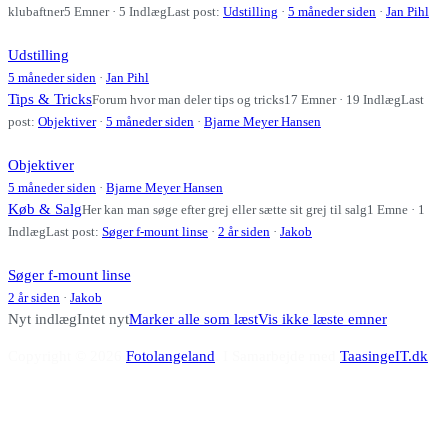
klubaftner
5 Emner · 5 Indlæg
Last post:
Udstilling
·
5 måneder siden
·
Jan Pihl
Udstilling
5 måneder siden
·
Jan Pihl
Tips & Tricks
Forum hvor man deler tips og tricks
17 Emner · 19 Indlæg
Last
post:
Objektiver
·
5 måneder siden
·
Bjarne Meyer Hansen
Objektiver
5 måneder siden
·
Bjarne Meyer Hansen
Køb & Salg
Her kan man søge efter grej eller sætte sit grej til salg
1 Emne · 1
Indlæg
Last post:
Søger f-mount linse
·
2 år siden
·
Jakob
Søger f-mount linse
2 år siden
·
Jakob
Nyt indlæg
Intet nyt
Marker alle som læst
Vis ikke læste emner
Copyright © 2026
Fotolangeland
. I Samarbejde med
TaasingeIT.dk