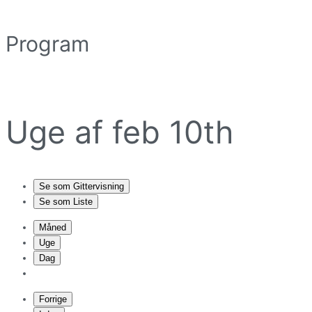
Program
Uge af feb 10th
Se som
Gittervisning
Se som
Liste
Måned
Uge
Dag
Forrige