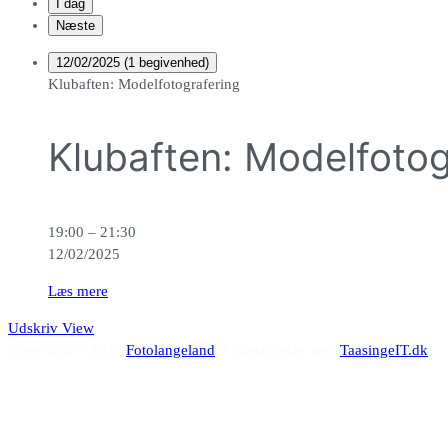
I dag
Næste
12/02/2025
(1 begivenhed)
Klubaften: Modelfotografering
Klubaften: Modelfotog
19:00
–
21:30
12/02/2025
Læs mere
Udskriv
View
Copyright © 2026
Fotolangeland
. I Samarbejde med
TaasingeIT.dk