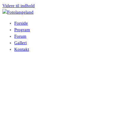
Videre til indhold
Fotolangeland
Fotoklubben på Langeland
Forside
Program
Forum
Galleri
Kontakt