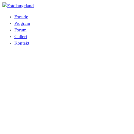
Videre
til
Fotolangeland
Fotoklubben på Langeland
Forside
indhold
Program
Forum
Galleri
Kontakt