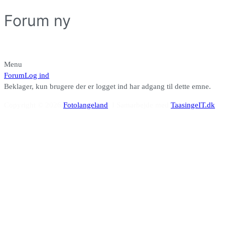
Forum ny
Menu
Forum
Forum
Log ind
navigering
Beklager, kun brugere der er logget ind har adgang til dette emne.
Copyright © 2026
Fotolangeland
. I Samarbejde med
TaasingeIT.dk