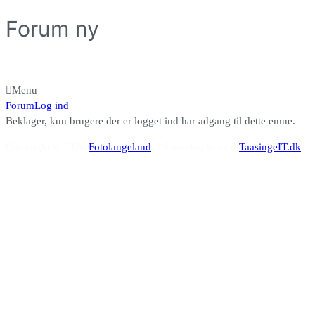
Forum ny
Menu
Forum
Forum
Log ind
navigering
Beklager, kun brugere der er logget ind har adgang til dette emne.
Copyright © 2026
Fotolangeland
. I Samarbejde med
TaasingeIT.dk