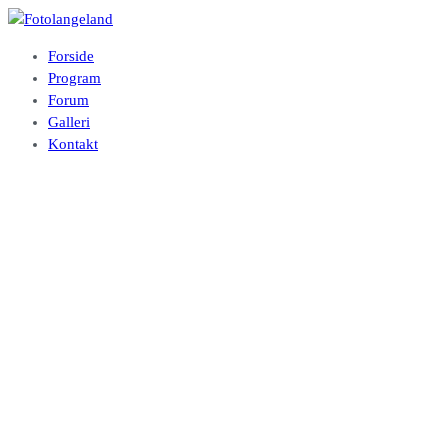
Videre
til
Fotolangeland
Fotoklubben på Langeland
Forside
indhold
Program
Forum
Galleri
Kontakt