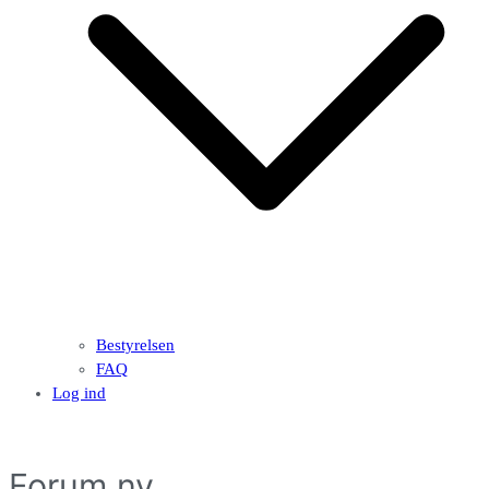
Bestyrelsen
FAQ
Log ind
Forum ny