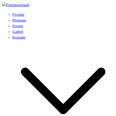
Videre
til
Fotolangeland
Fotoklubben på Langeland
Forside
indhold
Program
Forum
Galleri
Kontakt