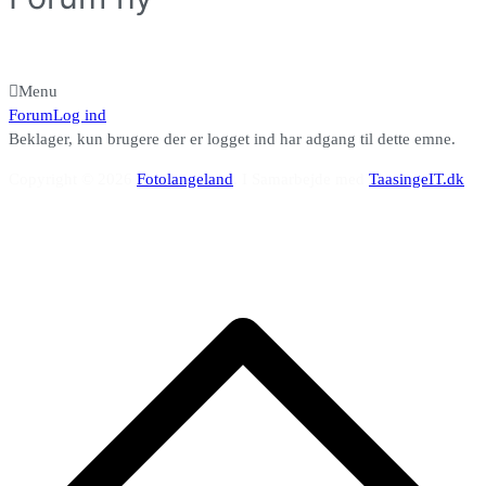
Menu
Forum
Forum
Log ind
navigering
Beklager, kun brugere der er logget ind har adgang til dette emne.
Copyright © 2026
Fotolangeland
. I Samarbejde med
TaasingeIT.dk
R
ti
t