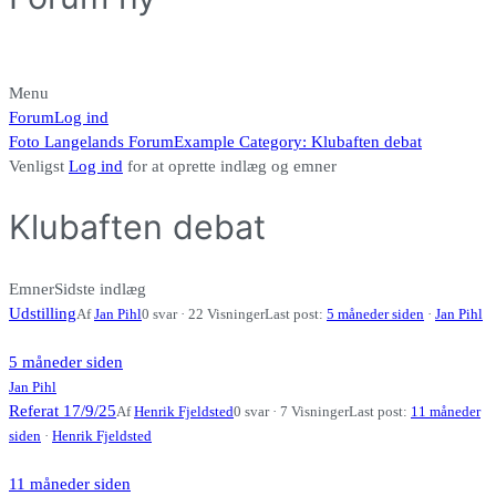
Menu
Forum
Forum
Log ind
navigering
Forum
Foto Langelands Forum
Example Category: Klubaften debat
brødkrummer
Venligst
Log ind
for at oprette indlæg og emner
-
Du
Klubaften debat
er
her:
Emner
Sidste indlæg
Udstilling
Af
Jan Pihl
0 svar · 22 Visninger
Last post:
5 måneder siden
·
Jan Pihl
5 måneder siden
Jan Pihl
Referat 17/9/25
Af
Henrik Fjeldsted
0 svar · 7 Visninger
Last post:
11 måneder
siden
·
Henrik Fjeldsted
11 måneder siden