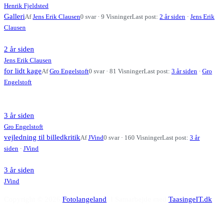
Henrik Fjeldsted
Galleri
Af
Jens Erik Clausen
0 svar · 9 Visninger
Last post:
2 år siden
·
Jens Erik
Clausen
2 år siden
Jens Erik Clausen
for lidt kage
Af
Gro Engelstoft
0 svar · 81 Visninger
Last post:
3 år siden
·
Gro
Engelstoft
3 år siden
Gro Engelstoft
vejledning til billedkritik
Af
JVind
0 svar · 160 Visninger
Last post:
3 år
siden
·
JVind
3 år siden
JVind
Copyright © 2026
Fotolangeland
. I Samarbejde med
TaasingeIT.dk
R
ti