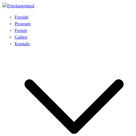
Videre
til
Fotolangeland
Fotoklubben på Langeland
Forside
indhold
Program
Forum
Galleri
Kontakt