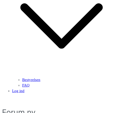
Bestyrelsen
FAQ
Log ind
Forum ny